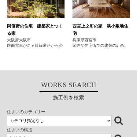
図書室を明るくします。光を拡
ることで、拡散光で満たされる
散させるのための形状を利用し
空間となり、ガラスの大開口に
てひな壇型の本棚を造り、思い
より空間の拡がりを感じること
思いにくつろげる場所になって
ができます。 AS 分類 建築
います。 子どもたちがアクティ
家とつくる家 建築家リフォー
阿倍野の住宅 建築家とつく
西宮上之町の家 狭小敷地住
ブに過ごせるよう、土間玄関と
ム 大阪 長屋リフォーム
る家
宅
リビングダイニングはフルオー
プンで繋がるようになっていま
大阪府大阪市
兵庫県西宮市
す。個室以外の場所では家族が
路面電車が走る幹線道路から少
閑静な住宅街での建替の計画。
それぞれどのように過ごしてい
し入った比較的静かな住宅密集
「どこに居ても家族の気配が感
るかがなんとなく感じられるよ
地の中、３軒長屋を建替えた50
じられる空間をつくってほし
うにしました。 既存の擁壁を利
代の父と大学生２人のための住
い」、住まい手の要望をかなえ
用した建物は、１階からでも日
まいです。 建替え前の茶の間に
るため、上下階につながる回遊
常的に眺望を楽しめます。 家族
は、南側隣家の間から心地良い
性のあるプランを提案した。 間
で一番家にいる猫は、予定通り
風が入り、それがキッチンを通
仕切りの少ない空間であるた
WORKS SEARCH
窓辺のベンチで外の景色を楽し
って、玄関まで流れていまし
め、素材感のある仕上げ材を使
んでいるようです。 AS 分
た。設計もこの風を取り込むこ
い分けることにより、単調にな
類 建築家住宅 新築 大阪
とからスタートし、１階にキッ
りがちなインテリアに変化を持
施工例を検索
借景のある家 シンプルモダン
チンのある広間と仏間（和室4.5
たせることを考えた。 分類 建
住宅
畳）、水廻り、２階にはそれぞ
築家とつくる家 シンプルモダ
れの個室を設けました。仏間南
ン 狭小敷地住宅
住まいのカテゴリー
側の大きな開口部から入る風が
家全体に流れるように各スペー
スや階段を配し、道路からのア
住まいの構造
プローチは、路地的な空間と