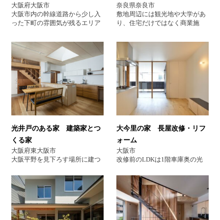
プルな家 ＃ 建築家大阪
大阪府大阪市
奈良県奈良市
＃ 注文住宅 ＃ 建築家住宅
大阪市内の幹線道路から少し入
敷地周辺には観光地や大学があ
った下町の雰囲気が残るエリア
り、住宅だけではなく商業施
に建つ住宅です。道路向かいの
設、アパートなどが混在したエ
高層マンションからの視線、前
リアに建つ住宅です。南北に約
面道路からの騒音を考慮して、
30mもある細長い形状をしてい
道路側を思い切って閉じ、さら
る敷地で、ここに庭の要素をつ
に収納と水廻りを道路側に配し
くらずに開放的な住まいをつく
て、喧騒から距離を取った静的
りたいという要望でした。 1階
な内部空間を実現しました。そ
には料理教室やイベントができ
の分、ガレージは全面オープン
るフリースペースとしてのパブ
にし、車や趣味のアウトドア用
リックな空間を、そして２階に
品の手入れなどを行う場とし
は夫婦のプライベートな空間を
て、程良く街に対して開いた場
計画しました。そこへ敷地の長
光井戸のある家 建築家とつ
大今里の家 長屋改修・リフ
としています。 １階の２つのテ
さを存分に楽しんでもらうた
ラスと吹抜けに開けられた開口
め、そしてまちとの距離感を操
くる家
ォーム
から採光と通風を確保し、さら
作するスロープ空間を挿入する
大阪府東大阪市
大阪市
に内部の壁にも光と風を相互に
ことで、まちに対して開くこと
大阪平野を見下ろす場所に建つ
改修前のLDKは1階車庫奥の光
取り入れるための大小さまざま
と閉じることを両立させまし
住宅です。 南と東が隣地建物で
が入らない薄暗い空間でした
な開口を各スペースに設けるこ
た。実質的には外のない家です
ふさがるこの敷地で、家族の集
が、改修後は2階にLDKとLDK
とで、内外のスペースが連続す
が、光と風を呼び込むことで外
まるダイニングキッチンが朝も
から続くテラスを計画し、家族
る心地良い住まいとなっていま
を感じることができる住まいに
自然光で明るくなるよう建物中
が集う場が明るい空間となるよ
す。 大阪 建築家 中平 勝
なっています。 分類 建築家住
央に“光井戸”を配置しました。
うに改修しました。LDK〜テラ
氏 建築家住宅 建築家とつ
宅 建築家のつくる家 高級住
”光井戸”は２階部分では家族の
ス上部は一体のアーチ天井とす
くる家 建築家紹介
宅 建築家紹介