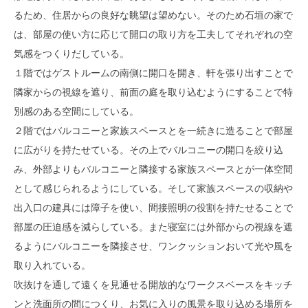
るため、住居からの良好な眺望は望めない。そのため石垣の家で
は、部屋の使い方に応じて開口の取り方を工夫してそれぞれの空
気感をつくりだしている。
１階ではゲストルームの南側に開口を開き、軒を張り出すことで
隣家からの視線を遮り、前面の庭を取り込むようにすることで特
別感のある空間にしている。
２階ではバルコニーと家族スペースとを一続きに造ることで部屋
に広がりを持たせている。その上でバルコニーの開口を絞り込
み、外部よりもバルコニーと隣接する家族スペースとが一体空間
として感じられるようにしている。そして家族スペースの収納や
出入口の建具には障子を使い、間接照明の役割を持たせることで
部屋の圧迫感を減らしている。また寝室には外部からの視線を遮
るようにバルコニーを隣接させ、ワンクッションおいて光や風を
取り入れている。
吹抜けを通して遠くを見通せる開放的なワークスベースをキッチ
ンと洗面所の間につくり、お気に入りの風景を取り込める場所を