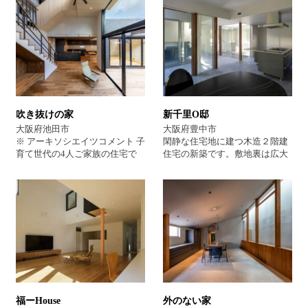
吹き抜けの家
新千里O邸
大阪府池田市
大阪府豊中市
※ アーキソシエイツコメント 子
閑静な住宅地に建つ木造２階建
育て世代の4人ご家族の住宅で
住宅の新築です。敷地裏は広大
す。閑静な住宅地の中に新築し
な公園の借景が広がっており、
た木造二階建て住宅です。吹き
外部からの視線をきりながら、
抜けの大きな気持ち良い空間と
緑を大きな開口から取り入れ
お庭や家の中でも子供様が運動
る、またモダンなデザインと全
できる空間をつくっています。
館空調による快適さがご要望で
お庭の配置も含め建築家からの
した。ご夫婦の終の住処として
図面の提案はかなりの数になり
新築させて頂きました。
ました。設計期間も一年以上か
けて打ち合わせさせて頂き、ご
予算の調整の為変更も行いなが
ら完成したこだわりの完全オー
福ーHouse
外のない家
ダー住宅になります。 ＃ シン