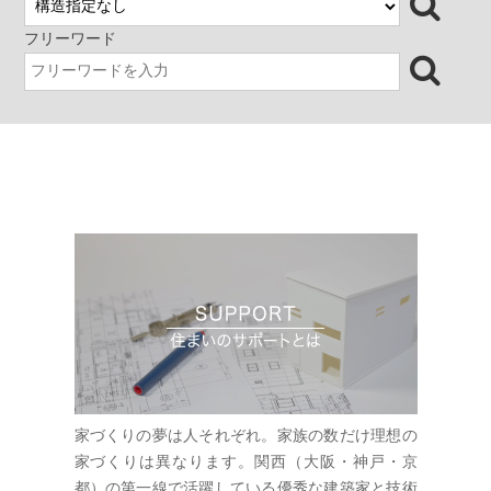
し、その先をどんつきとしまし
た。 （どんつきとは、関西では
フリーワード
行き止まりという意味で、住宅
に囲まれたミチでは、共用の庭
のような場であったりします）
どんつきにはＬ型のベンチを設
けて、親しいご近所さんや友
人、家族で気軽に過ごせる場と
し、町並みにも奥行きを与えて
います。さらに濡れ縁のある南
の庭を設け、外と内部が立体的
に繋がることで、さまざまな風
の道や視線の広がりも得られて
います。南の庭には、イロハモ
ミジとコバンモチ、ツツジ、ハ
イゴケなどが植えられ、花や葉
の成長を楽しみ、流れる風を感
じられる暮らしを提案しまし
た。 都市の雑然とした環境の中
においても内部に閉じ過ぎな
い、自然の一部としての人の居
場所をつくりたいと考えていま
家づくりの夢は人それぞれ。家族の数だけ理想の
す。 AS 分類 建築家住宅 木
造新築住宅 シンプルモダンな
家づくりは異なります。関西（大阪・神戸・京
家 大阪 建築家と建てる家
都）の第一線で活躍している優秀な建築家と技術