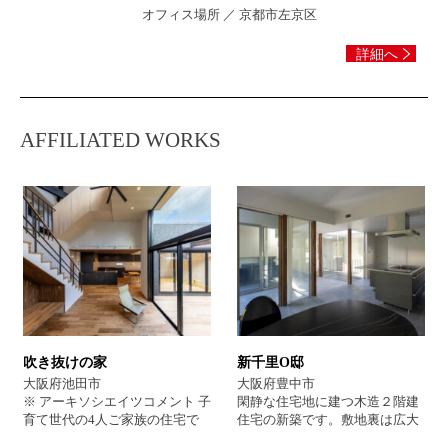
オフィス場所 ／ 京都市左京区
詳細へ
AFFILIATED WORKS
吹き抜けの家
新千里O邸
大阪府池田市
大阪府豊中市
※ アーキソシエイツコメント 子
閑静な住宅地に建つ木造２階建
育て世代の4人ご家族の住宅で
住宅の新築です。敷地裏は広大
す。閑静な住宅地の中に新築し
な公園の借景が広がっており、