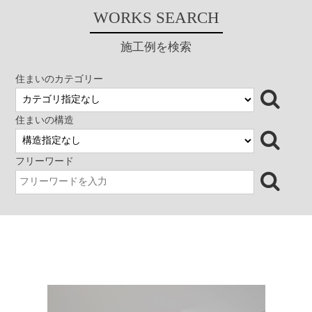
で一番家にいる猫は、予定通り
風が入り、それがキッチンを通
仕切りの少ない空間であるた
WORKS SEARCH
窓辺のベンチで外の景色を楽し
って、玄関まで流れていまし
め、素材感のある仕上げ材を使
んでいるようです。 AS 分
た。設計もこの風を取り込むこ
い分けることにより、単調にな
類 建築家住宅 新築 大阪
とからスタートし、１階にキッ
りがちなインテリアに変化を持
施工例を検索
借景のある家 シンプルモダン
チンのある広間と仏間（和室4.5
たせることを考えた。 分類 建
住宅
畳）、水廻り、２階にはそれぞ
築家とつくる家 シンプルモダ
れの個室を設けました。仏間南
ン 狭小敷地住宅
住まいのカテゴリー
側の大きな開口部から入る風が
家全体に流れるように各スペー
スや階段を配し、道路からのア
住まいの構造
プローチは、路地的な空間と
し、その先をどんつきとしまし
た。 （どんつきとは、関西では
フリーワード
行き止まりという意味で、住宅
に囲まれたミチでは、共用の庭
のような場であったりします）
どんつきにはＬ型のベンチを設
けて、親しいご近所さんや友
人、家族で気軽に過ごせる場と
し、町並みにも奥行きを与えて
います。さらに濡れ縁のある南
の庭を設け、外と内部が立体的
に繋がることで、さまざまな風
の道や視線の広がりも得られて
います。南の庭には、イロハモ