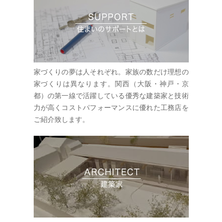
ミジとコバンモチ、ツツジ、ハ
イゴケなどが植えられ、花や葉
の成長を楽しみ、流れる風を感
じられる暮らしを提案しまし
た。 都市の雑然とした環境の中
においても内部に閉じ過ぎな
い、自然の一部としての人の居
場所をつくりたいと考えていま
家づくりの夢は人それぞれ。家族の数だけ理想の
す。 AS 分類 建築家住宅 木
造新築住宅 シンプルモダンな
家づくりは異なります。関西（大阪・神戸・京
家 大阪 建築家と建てる家
都）の第一線で活躍している優秀な建築家と技術
力が高くコストパフォーマンスに優れた工務店を
ご紹介致します。