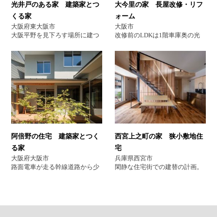
光井戸のある家 建築家とつ
大今里の家 長屋改修・リフ
としています。 １階の２つのテ
さを存分に楽しんでもらうた
ラスと吹抜けに開けられた開口
め、そしてまちとの距離感を操
くる家
ォーム
から採光と通風を確保し、さら
作するスロープ空間を挿入する
大阪府東大阪市
大阪市
に内部の壁にも光と風を相互に
ことで、まちに対して開くこと
大阪平野を見下ろす場所に建つ
改修前のLDKは1階車庫奥の光
取り入れるための大小さまざま
と閉じることを両立させまし
住宅です。 南と東が隣地建物で
が入らない薄暗い空間でした
な開口を各スペースに設けるこ
た。実質的には外のない家です
ふさがるこの敷地で、家族の集
が、改修後は2階にLDKとLDK
とで、内外のスペースが連続す
が、光と風を呼び込むことで外
まるダイニングキッチンが朝も
から続くテラスを計画し、家族
る心地良い住まいとなっていま
を感じることができる住まいに
自然光で明るくなるよう建物中
が集う場が明るい空間となるよ
す。 大阪 建築家 中平 勝
なっています。 分類 建築家住
央に“光井戸”を配置しました。
うに改修しました。LDK〜テラ
氏 建築家住宅 建築家とつ
宅 建築家のつくる家 高級住
”光井戸”は２階部分では家族の
ス上部は一体のアーチ天井とす
くる家 建築家紹介
宅 建築家紹介
図書室を明るくします。光を拡
ることで、拡散光で満たされる
散させるのための形状を利用し
空間となり、ガラスの大開口に
てひな壇型の本棚を造り、思い
より空間の拡がりを感じること
思いにくつろげる場所になって
ができます。 AS 分類 建築
います。 子どもたちがアクティ
家とつくる家 建築家リフォー
阿倍野の住宅 建築家とつく
西宮上之町の家 狭小敷地住
ブに過ごせるよう、土間玄関と
ム 大阪 長屋リフォーム
る家
宅
リビングダイニングはフルオー
プンで繋がるようになっていま
大阪府大阪市
兵庫県西宮市
す。個室以外の場所では家族が
路面電車が走る幹線道路から少
閑静な住宅街での建替の計画。
それぞれどのように過ごしてい
し入った比較的静かな住宅密集
「どこに居ても家族の気配が感
るかがなんとなく感じられるよ
地の中、３軒長屋を建替えた50
じられる空間をつくってほし
うにしました。 既存の擁壁を利
代の父と大学生２人のための住
い」、住まい手の要望をかなえ
用した建物は、１階からでも日
まいです。 建替え前の茶の間に
るため、上下階につながる回遊
常的に眺望を楽しめます。 家族
は、南側隣家の間から心地良い
性のあるプランを提案した。 間