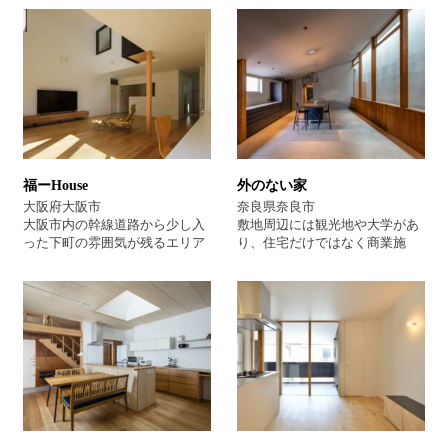
た木造二階建て住宅です。吹き
外部からの視線をきりながら、
抜けの大きな気持ち良い空間と
緑を大きな開口から取り入れ
お庭や家の中でも子供様が運動
る、またモダンなデザインと全
できる空間をつくっています。
館空調による快適さがご要望で
お庭の配置も含め建築家からの
した。ご夫婦の終の住処として
図面の提案はかなりの数になり
新築させて頂きました。
ました。設計期間も一年以上か
けて打ち合わせさせて頂き、ご
予算の調整の為変更も行いなが
ら完成したこだわりの完全オー
福ーHouse
外のない家
ダー住宅になります。 ＃ シン
プルな家 ＃ 建築家大阪
大阪府大阪市
奈良県奈良市
＃ 注文住宅 ＃ 建築家住宅
大阪市内の幹線道路から少し入
敷地周辺には観光地や大学があ
った下町の雰囲気が残るエリア
り、住宅だけではなく商業施
に建つ住宅です。道路向かいの
設、アパートなどが混在したエ
高層マンションからの視線、前
リアに建つ住宅です。南北に約
面道路からの騒音を考慮して、
30mもある細長い形状をしてい
道路側を思い切って閉じ、さら
る敷地で、ここに庭の要素をつ
に収納と水廻りを道路側に配し
くらずに開放的な住まいをつく
て、喧騒から距離を取った静的
りたいという要望でした。 1階
な内部空間を実現しました。そ
には料理教室やイベントができ
の分、ガレージは全面オープン
るフリースペースとしてのパブ
にし、車や趣味のアウトドア用
リックな空間を、そして２階に
品の手入れなどを行う場とし
は夫婦のプライベートな空間を
て、程良く街に対して開いた場
計画しました。そこへ敷地の長