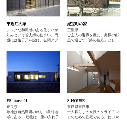
建築家 北村陸夫＋ズーム計画
・暖房設備の充実を図ること。
工房 大阪府
・湿度が高い地域である為、高
床式にすること。 建蔽率は20％
で、平屋の場合は30％の規制区
東近江の家
紀宝町の家
域です。 平面計画は敷地内の見
え方に変化を付ける為、くの字
シックな和風感のある住まいが
三重県
にしました。 ※主たる部屋
好みという若夫婦の住まい。門
ご主人の退職を機に、奥様の郷
（LDK）を真南に配置したので
塀には格子戸を設け、玄関アプ
里で過ごす「終の住処」とし
す。 アプローチから玄関へ、そ
ローチも和風感豊かな雰囲気を
て、 設計の依頼を受けた。 予算
れから室内へと迂回しながら導
重視。内部仕上は、シックで濃
にも限りがあり、16坪のコンパ
入し、 庭に広がる視界を演出し
い目の色合いを中心にした床材
クトな住まい。 ご夫婦二人で暮
ました。 ※デッキから「コツコ
を使用し、落ち着きのある居住
らすには充分な空間である。 土
ツと靴の音を聞きながら玄関に
空間にした。また、外部とのつ
間玄関で水廻りとワンルームの
向かいたい」という ロマンテッ
ながりを大切にしたいという要
憩いの場を分けたのが特徴。 雨
クな住まい手の思いを形に出来
望から、大きなウッドデッキを
が多いので、床高は高くして欲
ました。 木造らしい小屋組みを
設けて、内外空間を一体的なつ
しいと強い要望があった。 ひと
見ながら、それぞれの居場所に
ながりのあるプランにしてい
つ屋根はゆったりとした敷地に
向かうことが、 この住まいで最
る。
美しく建っている。 分類 平屋
も実現したかった私の設計意図
木造新築 建築家とつくる家
です。
ES house-01
S-HOUSE
奈良県
奈良県奈良市
敷地は自然環境の厳しい農村地
一人暮らしの女性のクライアン
域にある。 建物は二重の入れ子
トのための住宅である。使いや
状につくり、RC造の外家の中に
すさと高齢になってもバリアフ