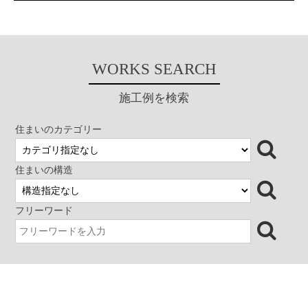
個室や家族室などを独立して建
リーで生活ができるように平屋
てている。廊下や土間には風が
で計画した。リビング・ダイン
抜け、光が差し込む半外部とな
グ・寝室と東西にリニアに配置
っている。外家は外部と繋が
して、この軸の北側に水回りを
り、自然をコントロールしなが
集約し、南側には小さなコート
ら取り込み、自然の息吹が感じ
を２か所設け外壁で囲い、内部
WORKS SEARCH
られる穏やかな環境を建物内に
の安全性を確保した。リビング
つくっている。そして力強く包
上部屋根をめくり上げハイサイ
施工例を検索
容力のある外家が生活空間を包
ドライトを設けたのも、内部の
み、家族を一つに纏めている。
安全性を確保し、南の光を室内
また各々の部屋にはプライベー
に取り入れるためである。 （コ
住まいのカテゴリー
トな半外部空間が隣接し、常に
メント／貴志 雅樹） 分類 平屋
自然が身近にある。 この住まい
木造新築住宅 建築家とつくる
では自然の営みと共に日々の生
家
住まいの構造
活があり、刻々と変化する空気
で満たされた空間で住まい手の
五感はますます研ぎ澄まされて
フリーワード
いく。 分類 建築家住宅 コン
クリートの家 関西建築家大賞