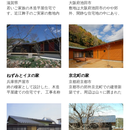
す。隣地や道路からの視線を考
滋賀県
大阪府池田市
ース、駐輪スペース、物干し
え内庭に開放感溢れる大窓を配
若いご家族の木造平屋住宅で
敷地は大阪府池田市のやや郊
場、サービスヤード、外縁のあ
置し明るく風通しの良い住宅に
す。近江舞子のご実家の敷地内
外、閑静な住宅地の中にあり、
る庭といった屋外空間が、道路
なっています。※一部収納のみ
に山間部の 景色が広がる借景を
元々は約120坪程の土地だった
とこの住宅の緩衝帯となってい
2階部分あり。（アーキソシエ
取り入れながら道路側はプライ
が、今回家を新築するにあた
る。 外壁のガルバリウム鋼板の
イツ） 平屋木造住宅 建築家住
ベートを重視した 設計になって
り、そのうちの70坪弱を売却
スパンドレルは、開口部に取り
宅 和モダン住宅 デザイン住
おります。 上手くロフトを利用
し、その資金で家を建築すると
付けられた木製の格子や道路と
宅 ビフォーアーアフター建築家
して書棚をつくり、くつろげる
いう計画であった。母親と娘さ
の境界に連なる木製の塀、植栽
空間も確保しています。 最初の
んの２人家族なので、それぞれ
ともよく調和して陰影を生み、
設計のご相談の時は、マンショ
の個室とリビング 、それと音楽
現代的な素材でありながら和の
ンにお住まいで売却資金をもと
制作の部屋（防音仕様）が必要
雰囲気を醸し出してくれた。 木
に 資金計画をたてられておれら
であった。それぞれの個室は縁
製の格子はこの住宅のデザイン
たこともあり、設計完了まで１
側から庭に出られるようになっ
コードとして屋内にも採用し、
年半以上、 着工〜完成と合わせ
ているが、その為、後ろにある
開口部や間仕切に設けた障子と
ねずみとイヌの家
京北町の家
ると２年以上となっておりま
リビングはトップサイドライト
ともに、柔らかく視線を遮る役
す。設計に時間をかけて 頂いた
から採光をとるようになってい
兵庫県芦屋市
京都府京都市
割を果たしている。 単身者の住
分、ご納得の住宅が完成出来た
る。外観は黒のガルバニウム角
終の棲家として設計した、木造
京都市の郊外京北町での建替新
まいであるため床面積は大きく
のではないでしょうか。 分類
波板、黒の同じく屋根で包み込
平屋建ての住宅です。 工事名称
築です。周辺は山々に囲まれた
はないが、コンパクトで暮らし
建築家とつくる家 借景のある
み、やや防御的なイメージとな
は、依頼者のご夫妻の干支か
地域で自然素材を生かし、地元
やすい、落ち着いた住環境が実
家 平屋住宅新築
っているが、内部は床、天井が
ら、住まいのタイトルとしまし
の木材を使用した温かみ溢れる
現できたのではないかと考えて
木質系、壁は白の漆喰で仕上げ
た。 住まい手からの要望は数多
ナチュラルな空間となっていま
いる。 分類 建築家とつくる
ていて、優しく、温かみのある
くありましたが、特に次の3点
す。 ご夫婦二人の終の棲家とし
家 平屋新築 変形地住宅
雰囲気となっている。平家でコ
でした。 ・寒冷地である為、外
て設計させて頂きました。郊外
ンパクトな家ではあるが、寡黙
部のサッシは全てアルゴンガス
ならではの薪ストーブもポイン
で主張のある家となっている。
入りの複層ガラスにすること。
トとなっています。