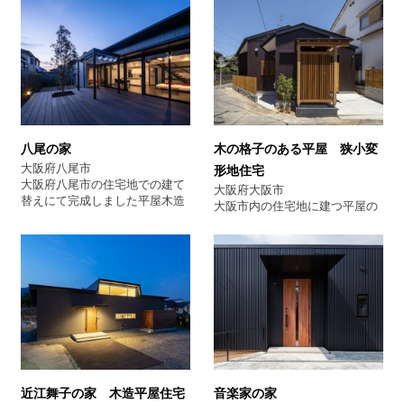
八尾の家
木の格子のある平屋 狭小変
大阪府八尾市
形地住宅
大阪府八尾市の住宅地での建て
大阪府大阪市
替えにて完成しました平屋木造
大阪市内の住宅地に建つ平屋の
住宅です。リビングは吹き抜け
計画である。 敷地は南西から北
をとり天井高く気持ち良い広が
西にかけて幅の狭い道路に面す
りのある空間になっておりま
る不整形な角地であり、部屋と
す。ご姉妹とワンちゃんのお住
して必要とされる矩形と屋外に
まいで、リビングを挟んでそれ
必要となるスペースのバランス
ぞれのプライベート空間を設計
を考慮しながら、配置計画を検
しております。各寝室には洗
討した。 道路に雁行するような
面、トイレ等をそれぞれ配置し
形状の建物の形状に合わせて屋
ホテルライクな住まいとなって
根を分けて架けることで、街並
います。デザインは和モダンに
に対して優しい佇まいとなるこ
落ち着きのある色味と家具のカ
とを目指した。 それぞれ最小限
近江舞子の家 木造平屋住宅
音楽家の家
ラーでアクセントをつけていま
のサイズではあるが、駐車スペ