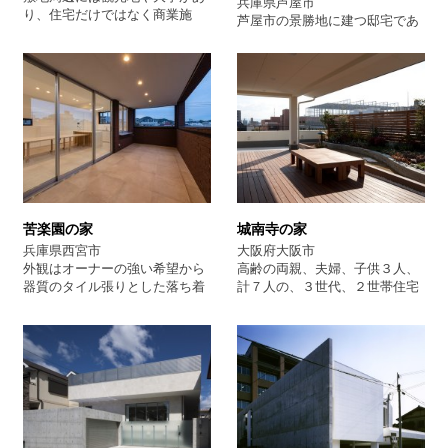
兵庫県芦屋市
り、住宅だけではなく商業施
芦屋市の景勝地に建つ邸宅であ
設、アパートなどが混在したエ
る。 敷地の持つ眺望を最大限活
リアに建つ住宅です。南北に約
かしながら敷地いっぱいに計画
30mもある細長い形状をしてい
された建物は3つのゾーンによ
る敷地で、ここに庭の要素をつ
り構成され、その中央に中庭を
くらずに開放的な住まいをつく
配している。 外部空間には沢山
りたいという要望でした。 1階
の緑や水盤を設け安らぎを感じ
には料理教室やイベントができ
ることの出来る空間とした。
るフリースペースとしてのパブ
AS 分類 建築家とつくる家 建
リックな空間を、そして２階に
築家高級住宅 邸宅 RC住宅
は夫婦のプライベートな空間を
借景のある家 中庭のある家
計画しました。そこへ敷地の長
苦楽園の家
城南寺の家
さを存分に楽しんでもらうた
め、そしてまちとの距離感を操
兵庫県西宮市
大阪府大阪市
作するスロープ空間を挿入する
外観はオーナーの強い希望から
高齢の両親、夫婦、子供３人、
ことで、まちに対して開くこと
器質のタイル張りとした落ち着
計７人の、３世代、２世帯住宅
と閉じることを両立させまし
いたたたずまいとなっておりま
の大邸宅である。広い屋敷のよ
た。実質的には外のない家です
す。３階の広いテラスのある白
うなところに住んでおられて、
が、光と風を呼び込むことで外
を基調としたLDKは家族と友人
今度は市街地タイプの家に住み
を感じることができる住まいに
等が甲山の風景を眺めながら、
替えられるので、設計の当初で
なっています。 分類 建築家住
楽しく過ごすことが出来る快適
は、生活感、空間感の違いで戸
宅 建築家のつくる家 高級住
な場所を設けた鉄筋コンクリー
惑いがあったようです。 西南の
宅 建築家紹介
トの3階建て住宅となっており
角地で日当たりがよく、夏の西
ます。 分類 建築家 設計事務
日対策で外付けブラインドを設