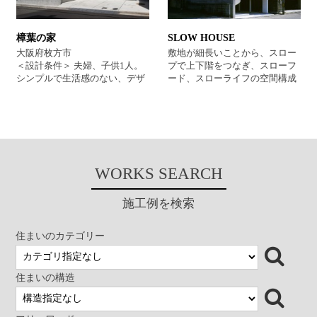
所 高級住宅新築
けたり、屋上には、ウッドデッ
キや緑化など居住性の向上には
配慮した。 話し合いを進めてい
樟葉の家
SLOW HOUSE
くと、外観やインテリアは、押
さえ気味の、良質なコンサバ的
大阪府枚方市
敷地が細長いことから、スロー
な雰囲気を求めておられるのが
＜設計条件＞ 夫婦、子供1人。
プで上下階をつなぎ、スローフ
分かったので、そのようによう
シンプルで生活感のない、デザ
ード、スローライフの空間構成
に心掛けた。 分類 建築家 設
インを望まれた。また、忙しい
とした。スロープのある大空間
計事務所 高級住宅新築
夫婦であるため、家事や収納な
は、プライベートスペースとパ
どの合理性をも求められた。 ＜
ブリックスペースを分離してお
特徴＞ 外壁は白の大判タイル、
り、それぞれの部屋は光庭を介
塀は乳白ガラス、目隠しはアル
して、外部の光と風を抜かす工
ミ格子、駐車場はRC打ち放しの
夫をしている。キッチンスペー
シンプルで明解な構成となって
スも、対面式になってはいるも
WORKS SEARCH
いる。玄関ホールとLDKは板状
のの、大きな引き戸で隠蔽する
格子で視線を遮りながらも、空
やり方だ。何といっても、半地
施工例を検索
間的につながりをもたせてい
下室の大きな物置スペースは、
る。 ＜一口コメント＞ 白いイン
抜群の収納力を発揮していま
テリアに光と影 分類 シンプル
す。 分類 建築家設計事務所高
住まいのカテゴリー
モダン 建築家新築鉄骨住宅
級住宅 建築家新築住宅
建築家紹介
住まいの構造