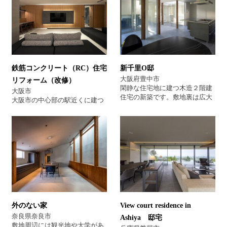
鉄筋コンクリート（RC）住宅
新千里O邸
大阪府豊中市
リフォーム（改修）
閑静な住宅地に建つ木造２階建
大阪市
住宅の新築です。敷地裏は広大
大阪市の中心部の駅近くに建つ
な公園の借景が広がっており、
鉄筋コンクリート（RC)6階建の
外部からの視線をきりながら、
ビルの改修リフォーム工事で
緑を大きな開口から取り入れ
す。5階、6階部分が住居となっ
る、またモダンなデザインと全
ており築年数が古いため断熱工
館空調による快適さがご要望で
事を含め住宅の性能を上げる工
した。ご夫婦の終の住処として
事とデザイン性に優れた高級感
新築させて頂きました。
あふれる設計になっておりま
す。
外のない家
View court residence in
奈良県奈良市
Ashiya 邸宅
敷地周辺には観光地や大学があ