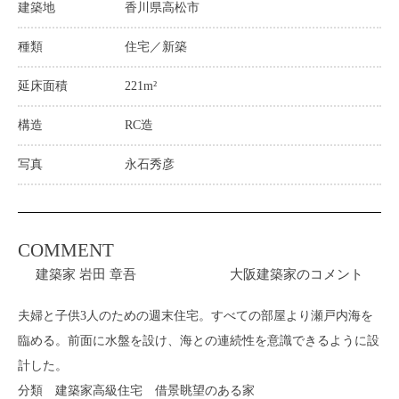
建築地
香川県高松市
種類
住宅／新築
延床面積
221m²
構造
RC造
写真
永石秀彦
COMMENT
建築家 岩田 章吾 大阪建築家のコメント
夫婦と子供3人のための週末住宅。すべての部屋より瀬戸内海を
臨める。前面に水盤を設け、海との連続性を意識できるように設
計した。
分類 建築家高級住宅 借景眺望のある家