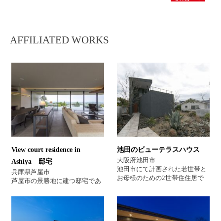
AFFILIATED WORKS
View court residence in
池田のビューテラスハウス
大阪府池田市
Ashiya 邸宅
池田市にて計画された若世帯と
兵庫県芦屋市
お母様のための2世帯住住居で
芦屋市の景勝地に建つ邸宅であ
す。 くの字型の敷地の中に若世
る。 敷地の持つ眺望を最大限活
帯と母のゾーンを必要ヴォリュ
かしながら敷地いっぱいに計画
ームに応じそれぞれをくの字型
された建物は3つのゾーンによ
に配置し、その接点となる箇所
り構成され、その中央に中庭を