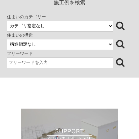
施工例を検索
定していった。さまざまなシー
ることで、垂直方向に一体感を
地の最も高い位置からの眺め
ンが混在する中、訪れた人がき
生み出している。上層階には
は、大地にひっそりと佇み、前
っと自分のお気に入りの居場所
LDKと子供室を、半地下部分に
方に広がる海原と同化して美し
住まいのカテゴリー
をみつけることができる、そん
は寝室、水廻り、ホビースペー
い。
な住まいである。(担当：木内菜
スを計画。また、上下の移送を
津子氏）
ショートカットさせる為に特注
住まいの構造
仕様のオープンリフトを設置し
た。
フリーワード