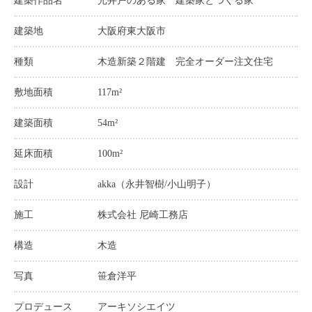
建築作品名
光井戸のある家 建築家とつくる家
建築地
大阪府東大阪市
種類
木造新築２階建 完全オーダー注文住宅
敷地面積
117m²
建築面積
54m²
延床面積
100m²
設計
akka（永井智樹/小山明子）
施工
株式会社 尼崎工務店
構造
木造
写真
笹倉洋平
プロデュース
アーキソシエイツ