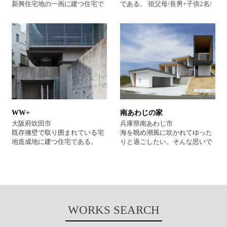
のではないでしょうか。 分類
新興住宅地の一画に建つ住宅で
である。 祖父母/長男+子供2名/
を、2階にLDKとそれに続く大
建築家とつくる家 借景のある
ある。 １階にプライベートルー
娘夫婦+子供4名、合計11人+犬1
きなテラス、水廻りを配し、そ
家 平屋住宅新築
ム＋水廻り、２階にLDKを一体
匹の大家族が住まう住宅である
れらを2本の階段で往来するレ
で計画。友人が気軽に集まるこ
ため、各世帯同士の関係性、ま
イアウトをとることでコンパク
とができる場をつくりたいとい
た、各個人同士の関係性を具体
トながらも奥行きのある計画と
う建主の想いから、直接2階へ
的にどのように空間に落とし込
しております。結果的に全体の
アクセス可能な屋外階段を設置
むかがテーマとなった。 各世帯
ボリュームは門型形状のものと
し、上部に切妻屋根を架けるこ
とも個室よりも皆で集えるリビ
なり、外観上抜けている空間を
とで小住宅にはちょっぴり贅沢
ング・ダイニング空間を優先し
ガレージやアプローチとするこ
な軒下空間が生まれた。 生活の
たいという希望により、個室は
とで、全体をまとめ上げまし
中心となる天井高が約4.5mもあ
ロフトなどを利用しつつ可能な
た。 2階LDKの大きな開口部は
るLDKでは、棟に設けたライン
限り縮小する代わりに、皆で利
幅7ｍにおよび、昼夜を問わず
WW+
南あわじの家
状のトップライトにより、空の
用できるワークスペースをリビ
神戸の町並、大阪市内、大阪
移ろいを日々感じることができ
ング空間に併設した。 そのワー
大阪府吹田市
兵庫県南あわじ市
湾、和歌山までの絶景を見渡す
る。光を拡散させるために設置
クスペースの上部は上層階およ
既存擁壁で取り囲まれている宅
海を眺め潮風に吹かれてゆった
ことのできる空間となりまし
した断熱を兼ねた特注のエアー
び屋根を貫く吹抜け空間となっ
地造成地に建つ住宅である。
りと過ごしたい。そんな思いで
た。また開口部の大きな建具を
マット天井材を見上げると、水
ており、各階の採光と通風に一
「この環境に負けない建築
南あわじの傾斜地を購入された
全て引き込むことで、LDKは外
の中にいるような、なんとも不
役かっていると同時に、各階の
を！」という依頼主とのコンセ
そうだ。段上に計画された間取
部テラスとの境界を失い、内外
思議な空間である。 設計を進め
人の気配を感じさせる装置とな
ンサスのもと、敷地条件を素直
りはどの部屋からも海が見え
一体のとても気持ちの良い空間
ていく上で、これから先少しず
っている。 屋上階の一部には神
に利用し、傾斜した擁壁に沿っ
る。特に足を投げ出して浴槽に
となります。外部テラスでのア
つ変化していく周辺環境の中で
戸の夜景を一望できる屋上テラ
て新たな「包む壁」を加えるこ
つかりながらの海の眺めは格別
クティビティが充実し、生活に
信頼できる、山々の眺望、澄ん
スが設置されている。
とで、既存の環境と共生する住
とか。室内の床は墨入りモルタ
より一層幅を持たせることを目
だ空への開放感、そして風の通
宅とした。 内部構成は、敷地外
ル塗りで、靴を脱がずに動作が
指しました。 分類 建築家住
WORKS SEARCH
り道を大切にしたいと思い、開
周との関係よりスキップさせた
自由に過ごせる為、間取りもシ
宅 借景のある家 眺望の良い
口部の位置および床レベルを決
各フロアが、南側の吹抜を介す
ンプルで明快になっている。敷
家 斜面地の家