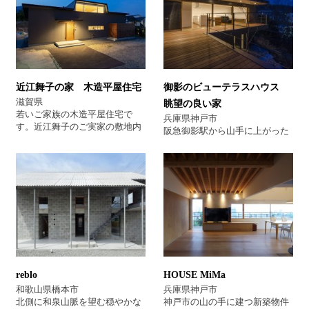
に共用玄関を設けることで全体
配している。 外部空間には沢山
のゾーニングを図りました。 若
の緑や水盤を設け安らぎを感じ
世帯のゾーン2階には天井高さ
ることの出来る空間とした。
４ｍに及ぶLDKとロフトがあ
AS 分類 建築家とつくる家 建
り、大きな開口部やその先には
築家高級住宅 邸宅 RC住宅
町並みと空が広がる広大なデッ
借景のある家 中庭のある家
キテラスが続いてゆき開放感溢
近江舞子の家 木造平屋住宅
御影のビューテラスハウス
れる空間となっております。 分
類 建築家住宅 シンプルモダ
滋賀県
眺望の良い家
ン 借景のある家
若いご家族の木造平屋住宅で
兵庫県神戸市
す。近江舞子のご実家の敷地内
阪急御影駅から山手に上がった
に山間部の 景色が広がる借景を
ところに建つ住まいである。 計
取り入れながら道路側はプライ
画は終の棲家を建てるという目
ベートを重視した 設計になって
的で敷地探しからスタートしま
おります。 上手くロフトを利用
した。 クライアントは中庭のあ
して書棚をつくり、くつろげる
る住まいを希望されておられま
空間も確保しています。 最初の
したが、たまたま希望するエリ
設計のご相談の時は、マンショ
アで見つかった敷地はとても景
ンにお住まいで売却資金をもと
色のよいもので、計画はその眺
に 資金計画をたてられておれら
望を最大限に活かす方向で進み
たこともあり、設計完了まで１
ました。 敷地面積の2/3が斜面
年半以上、 着工〜完成と合わせ
という中、残り1/3の平坦部分は
reblo
HOUSE MiMa
ると２年以上となっておりま
三角形状をしており、その形状
す。設計に時間をかけて 頂いた
和歌山県橋本市
兵庫県神戸市
を余すこと無く使い切りなが
分、ご納得の住宅が完成出来た
北側に和泉山脈を望む穏やかな
神戸市の山の手に建つ新築物件
ら、1階に玄関、収納、居室郡