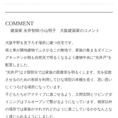
COMMENT
建築家 永井智樹/小山明子 大阪建築家のコメント
大阪平野を見下ろす場所に建つ住宅です。
南と東が隣地建物でふさがるこの敷地で、家族の集まるダイニン
グキッチンが朝も自然光で明るくなるよう建物中央に“光井戸”を
配置しました。
”光井戸”は２階部分では家族の図書室を明るくします。光を拡散
させるのための形状を利用してひな壇型の本棚を造り、思い思い
にくつろげる場所になっています。
子どもたちがアクティブに過ごせるよう、土間玄関とリビングダ
イニングはフルオープンで繋がるようになっています。個室以外
の場所では家族がそれぞれどのように過ごしているかがなんとな
く感じられるようにしました。