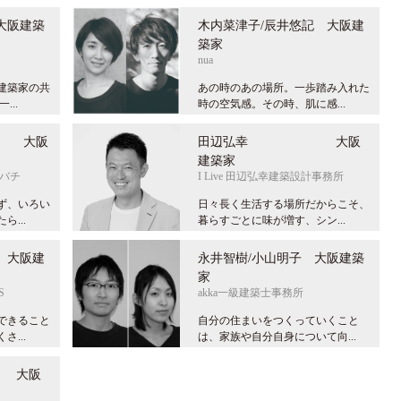
大阪建築
木内菜津子/辰井悠記 大阪建
築家
nua
建築家の共
あの時のあの場所。一歩踏み入れた
...
時の空気感。その時、肌に感...
 大阪
田辺弘幸 大阪
建築家
メバチ
I Live 田辺弘幸建築設計事務所
ず、いろい
日々長く生活する場所だからこそ、
...
暮らすごとに味が増す、シン...
大阪建
永井智樹/小山明子 大阪建築
家
S
akka一級建築士事務所
できること
自分の住まいをつくっていくこと
...
は、家族や自分自身について向...
大阪