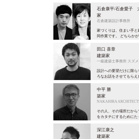
石倉康平/石倉愛子 
家
石倉建築設計事務所
家づくりは、住まい手と
同作業です。 どちらかが一
田口 喜章
建築家
一級建築士事務所 スズ
設計への要望だけに限ら
ろなお話をさせてもらえたら
中平 勝 
築家
NAKAHIRA ARCHITECT
その人、その場所だから
をカタチにするためにたくさ
深江康之 
建築家