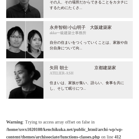
その人、その場所だからできることをカタチに
するためにたくさ...
永井智樹/小山明子 大阪建築家
akka一級建築士事務所
自分の住まいをつくっていくことは、家族や自
分自身について向...
矢田 朝士 京都建築家
ATELIER-ASH
住まいは、家族が集い、語らい、食事を共に
し、そして眠りにつ...
Warning
: Trying to access array offset on false in
/home/xsvx1020108/kenchikuka.net/public_html/archi-wp/wp-
content/themes/archissociate/functions-classes.php
on line
412