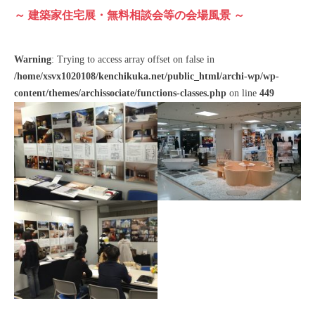
～ 建築家住宅展・無料相談会等の会場⾵景 ～
Warning
: Trying to access array offset on false in
/home/xsvx1020108/kenchikuka.net/public_html/archi-wp/wp-
content/themes/archissociate/functions-classes.php
on line
449