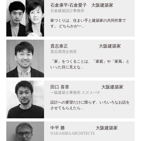
石倉康平/石倉愛子 大阪建築家
石倉建築設計事務所
家づくりは、住まい手と建築家の共同作業で
す。 どちらかが一...
貴志泰正 大阪建築家
貴志環境企画室
「家」をつくることは、「家庭」や「家風」と
いった目に見えな...
田口 喜章 大阪建築家
一級建築士事務所 スズメバチ
設計への要望だけに限らず、いろいろなお話を
させてもらえたら...
中平 勝 大阪建築家
NAKAHIRA ARCHITECTS