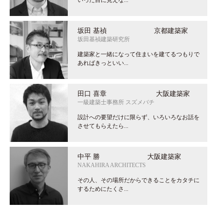
いった目に見えな...
坂田 基禎 京都建築家
坂田基禎建築研究所
建築家と一緒になって住まいを建てるつもりで
あればきっといい...
田口 喜章 大阪建築家
一級建築士事務所 スズメバチ
設計への要望だけに限らず、いろいろなお話を
させてもらえたら...
中平 勝 大阪建築家
NAKAHIRA ARCHITECTS
その人、その場所だからできることをカタチに
するためにたくさ...