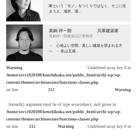
家という「モノ」をつくりではなく、そこに住
まう人、場所、環...
真銅 祥一朗 兵庫建築家
真銅祥一朗建築設計事務所
－ 心地よい空間、美しい建築を望まれる方
へ － 私は五感...
Warning
: Undefined array key 0 in
/home/xsvx1020108/kenchikuka.net/public_html/archi-wp/wp-
content/themes/archissociate/functions-classes.php
on line
212
Warning
: foreach() argument must be of type array|object, null given in
/home/xsvx1020108/kenchikuka.net/public_html/archi-wp/wp-
content/themes/archissociate/functions-classes.php
on line
212
Warning
: Undefined array key 0 in