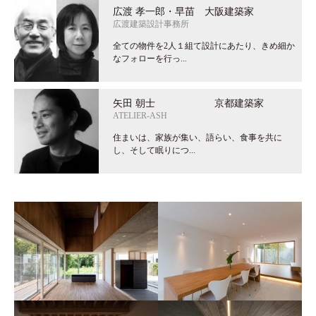
event.php
on line
226
広渡 孝一郎・早苗 大阪建築家
content/themes/archissociate/single-
広渡建築設計事務所
event.php on line
全ての物件を2人１組て設計にあたり、きめ細か
222
なフォローを行っ...
">
矢田 朝士 京都建築家
ATELIER-ASH
住まいは、家族が集い、語らい、食事を共に
し、そして眠りにつ...