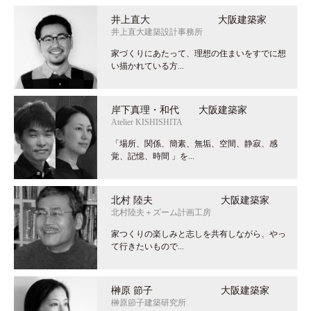
井上直大 大阪建築家
井上直大建築設計事務所
家づくりにあたって、理想の住まいをすでに想
い描かれている方...
岸下真理・和代 大阪建築家
Atelier KISHISHITA
「場所、関係、簡素、無垢、空間、静寂、感
覚、記憶、時間 」を...
北村 陸夫 大阪建築家
北村陸夫＋ズーム計画工房
家つくりの楽しみと志しを共有しながら、やっ
て行きたいもので...
榊原 節子 大阪建築家
榊原節子建築研究所