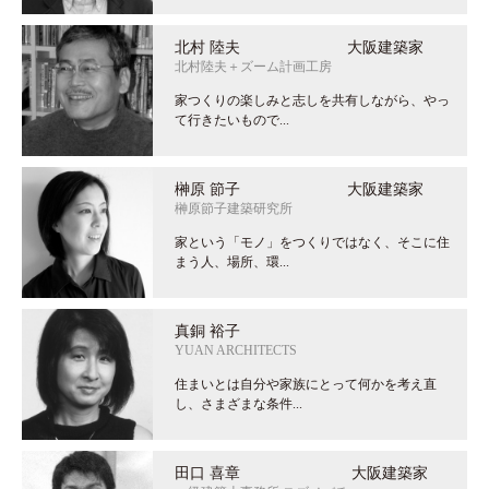
北村 陸夫 大阪建築家
北村陸夫＋ズーム計画工房
家つくりの楽しみと志しを共有しながら、やっ
て行きたいもので...
榊原 節子 大阪建築家
榊原節子建築研究所
家という「モノ」をつくりではなく、そこに住
まう人、場所、環...
真銅 裕子
YUAN ARCHITECTS
住まいとは自分や家族にとって何かを考え直
し、さまざまな条件...
田口 喜章 大阪建築家