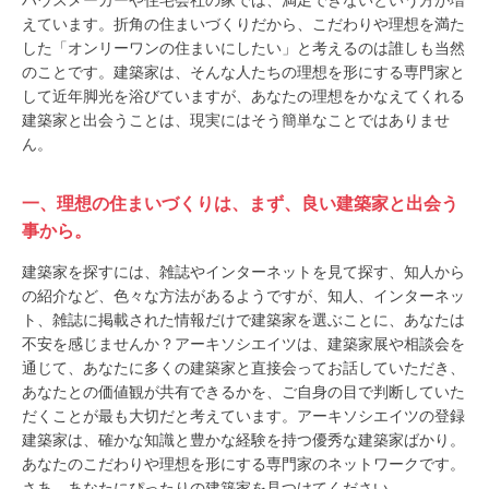
ハウスメーカーや住宅会社の家では、満足できないという方が増
えています。折角の住まいづくりだから、こだわりや理想を満た
した「オンリーワンの住まいにしたい」と考えるのは誰しも当然
のことです。建築家は、そんな人たちの理想を形にする専門家と
して近年脚光を浴びていますが、あなたの理想をかなえてくれる
建築家と出会うことは、現実にはそう簡単なことではありませ
ん。
一、理想の住まいづくりは、まず、良い建築家と出会う
事から。
建築家を探すには、雑誌やインターネットを見て探す、知人から
の紹介など、色々な方法があるようですが、知人、インターネッ
ト、雑誌に掲載された情報だけで建築家を選ぶことに、あなたは
不安を感じませんか？アーキソシエイツは、建築家展や相談会を
通じて、あなたに多くの建築家と直接会ってお話していただき、
あなたとの価値観が共有できるかを、ご自身の目で判断していた
だくことが最も大切だと考えています。アーキソシエイツの登録
建築家は、確かな知識と豊かな経験を持つ優秀な建築家ばかり。
あなたのこだわりや理想を形にする専門家のネットワークです。
さあ、あなたにぴったりの建築家を見つけてください。