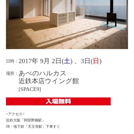
2017年 9月 2日(
土
) 、3日(
日
)
日時：
あべのハルカス
場所：
近鉄本店ウイング館
[SPACE9]
<アクセス>
近鉄大阪「阿部野橋駅」
JR・地下鉄「天王寺駅」下車すぐ