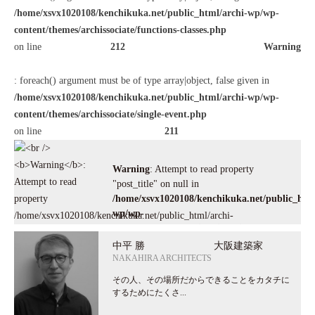
/home/xsvx1020108/kenchikuka.net/public_html/archi-wp/wp-
content/themes/archissociate/functions-classes.php
on line
212
Warning
: foreach() argument must be of type array|object, false given in
/home/xsvx1020108/kenchikuka.net/public_html/archi-wp/wp-
content/themes/archissociate/single-event.php
on line
211
Warning
: Attempt to read property
"post_title" on null in
/home/xsvx1020108/kenchikuka.net/public_html
wp/wp-
/home/xsvx1020108/kenchikuka.net/public_html/archi-
content/themes/archissociate/single-
wp/wp-
event.php
on line
226
中平 勝 大阪建築家
content/themes/archissociate/single-
NAKAHIRA ARCHITECTS
event.php on line
その人、その場所だからできることをカタチに
222
するためにたくさ...
">