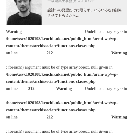
一級建築士事務所 スズメバチ
設計への要望だけに限らず、いろいろなお話を
させてもらえたら...
Warning
: Undefined array key 0 in
/home/xsvx1020108/kenchikuka.net/public_html/archi-wp/wp-
content/themes/archissociate/functions-classes.php
on line
212
Warning
: foreach() argument must be of type array|object, null given in
/home/xsvx1020108/kenchikuka.net/public_html/archi-wp/wp-
content/themes/archissociate/functions-classes.php
on line
212
Warning
: Undefined array key 0 in
/home/xsvx1020108/kenchikuka.net/public_html/archi-wp/wp-
content/themes/archissociate/functions-classes.php
on line
212
Warning
: foreach() argument must be of type array|object, null given in