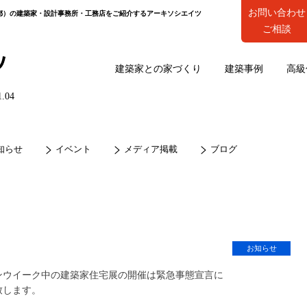
お問い合わせ
都）の建築家・設計事務所・工務店をご紹介するアーキソシエイツ
ご相談
建築家との家づくり
建築事例
高級
1.04
知らせ
イベント
メディア掲載
ブログ
お知らせ
ンウイーク中の建築家住宅展の開催は緊急事態宣言に
致します。